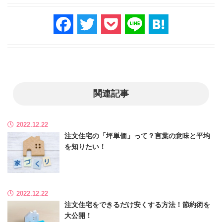
F
T
P
Li
H
a
wi
o
n
at
c
tt
ck
e
e
e
er
et
n
b
a
関連記事
o
o
2022.12.22
k
注文住宅の「坪単価」って？言葉の意味と平均
を知りたい！
2022.12.22
注文住宅をできるだけ安くする方法！節約術を
大公開！