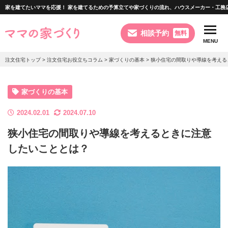
家を建てたいママを応援！ 家を建てるための予算立てや家づくりの流れ、ハウスメーカー・工務
相談予約
無料
MENU
注文住宅トップ
>
注文住宅お役立ちコラム
>
家づくりの基本
>
狭小住宅の間取りや導線を考える
利用できるサービス
家づくりの基本
2024.02.01
2024.07.10
注文住宅のポイント
狭小住宅の間取りや導線を考えるときに注意
したいこととは？
家づくりの流れ
お客様の相談実例
お役立ちコラム