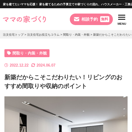
家を建てたいママを応援！ 家を建てるための予算立てや家づくりの流れ、ハウスメーカー・工務
相談予約
無料
MENU
注文住宅トップ
>
注文住宅お役立ちコラム
>
間取り・内装・外観
>
新築だからこそこだわりたい
利用できるサービス
間取り・内装・外観
2022.12.22
2024.06.07
注文住宅のポイント
新築だからこそこだわりたい！リビングのお
すすめ間取りや収納のポイント
家づくりの流れ
お客様の相談実例
お役立ちコラム