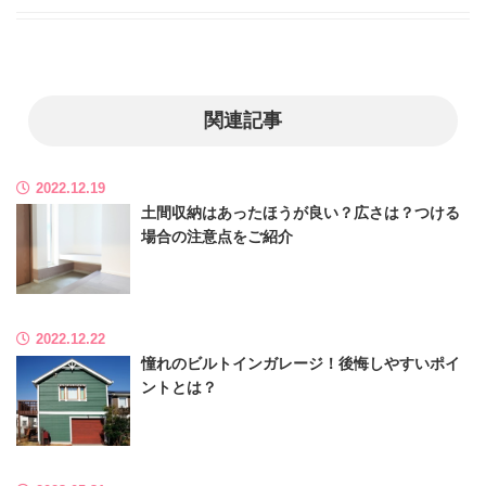
c
tt
ck
e
e
e
er
et
n
b
a
関連記事
o
o
2022.12.19
k
土間収納はあったほうが良い？広さは？つける
場合の注意点をご紹介
2022.12.22
憧れのビルトインガレージ！後悔しやすいポイ
ントとは？