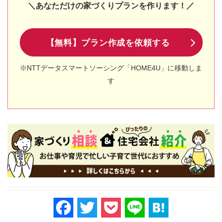
＼あなただけの家づくりプランを作ります！／
【無料】プラン作成を依頼する
※NTTデータスマートソーシング「HOME4U」に移動しま
す
F
T
P
Li
H
a
wi
o
n
at