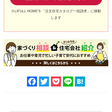
※LIFULL HOME’S 「注文住宅カタログ一括請求」に移動
します
F
T
P
Li
H
a
wi
o
n
at
c
tt
ck
e
e
e
er
et
n