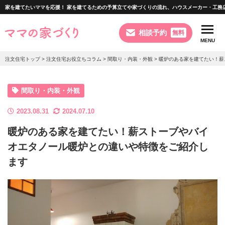
家を建てたいママを応援！ 家を建てるための予算立てや家づくりの流れ、ハウスメーカー・工務
相談予約
無料
MENU
注文住宅トップ
>
注文住宅お役立ちコラム
>
間取り・内装・外観
>
暖炉のある家を建てたい！薪
利用できるサービス
間取り・内装・外観
2023.08.31
2024.07.10
注文住宅のポイント
暖炉のある家を建てたい！薪ストーブやバイ
オエタノール暖炉との違いや特徴をご紹介し
家づくりの流れ
ます
お客様の相談実例
お役立ちコラム