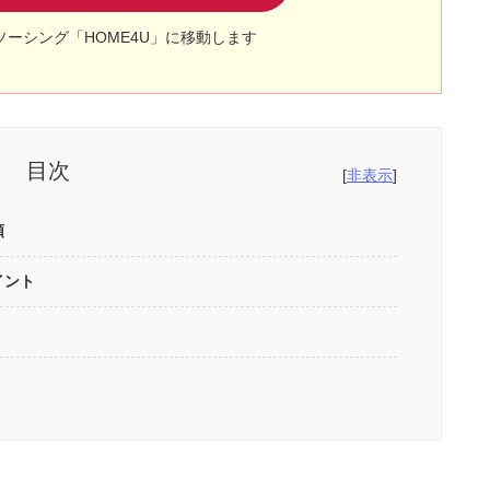
ソーシング「HOME4U」に移動します
目次
[
非表示
]
順
イント